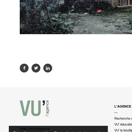
L'AGENCE
—
Recherche 
VU' éducati
Hôtel Paul Delaroche
VU' la bouti