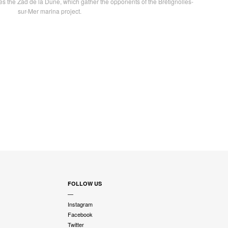
s the Zad de la Dune, which gather the opponents of the Brétignolles-
sur-Mer marina project.
FOLLOW US
—
Instagram
Facebook
Twitter