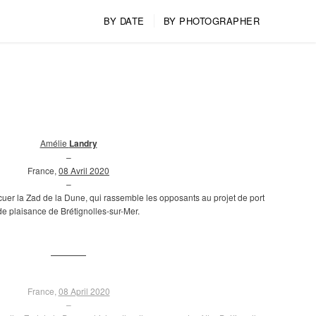
BY DATE
BY PHOTOGRAPHER
Amélie
Landry
–
France,
08 Avril 2020
–
cuer la Zad de la Dune, qui rassemble les opposants au projet de port
de plaisance de Brétignolles-sur-Mer.
France,
08 April 2020
–