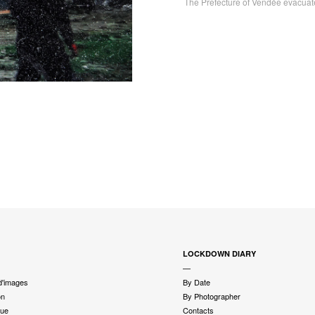
The Prefecture of Vendée evacuate
LOCKDOWN DIARY
—
d'images
By Date
on
By Photographer
que
Contacts